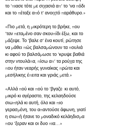
το ’πιασε τότε με σιχασιά απ’ το ’να πόδι 
και το πέταξε από τ’ ανοιχτό παράθυρο.»
«Πιο μετά, η μικρότερη το βρήκε, που 
’ταν πεταμένο σαν σκουπίδι έξω, και το 
μάζεψε. Το ’βαλε σ’ ένα κουτί, ρώτησε 
να μάθει πώς βαλσαμώνουν τα πουλιά 
κι αφού το βαλσάμωσε το ’κρυψε βαθιά 
στην ντουλάπα, πίσω απ’ τα ρούχα της 
που ήταν νεαρής γυναίκας πρώτα και 
μεσήλικης έπειτα και γριάς μετά.»
«Αλλά πού και πού το ’βγαζε· κι αυτό, 
μικρό κι αγέραστο, της κελαηδούσε 
σιωπηλά κι αυτή, όλο και πιο 
γερασμένη, του απαντούσε άφωνη, γιατί 
η σιωπή ήτανε το μοναδικό κελάηδισμα 
που ’ξεραν και οι δυο πια…»