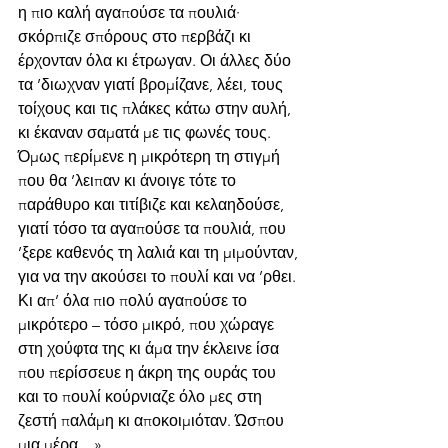
η πιο καλή αγαπούσε τα πουλιά· 
σκόρπιζε σπόρους στο περβάζι κι 
έρχονταν όλα κι έτρωγαν. Οι άλλες δύο 
τα ’διωχναν γιατί βρομίζανε, λέει, τους 
τοίχους και τις πλάκες κάτω στην αυλή, 
κι έκαναν σαματά με τις φωνές τους. 
Όμως περίμενε η μικρότερη τη στιγμή 
που θα ’λειπαν κι άνοιγε τότε το 
παράθυρο και τιτίβιζε και κελαηδούσε, 
γιατί τόσο τα αγαπούσε τα πουλιά, που 
’ξερε καθενός τη λαλιά και τη μιμούνταν, 
για να την ακούσει το πουλί και να ’ρθει. 
Κι απ’ όλα πιο πολύ αγαπούσε το 
μικρότερο – τόσο μικρό, που χώραγε 
στη χούφτα της κι άμα την έκλεινε ίσα 
που περίσσευε η άκρη της ουράς του 
και το πουλί κούρνιαζε όλο μες στη 
ζεστή παλάμη κι αποκοιμιόταν. Ώσπου 
μια μέρα…»