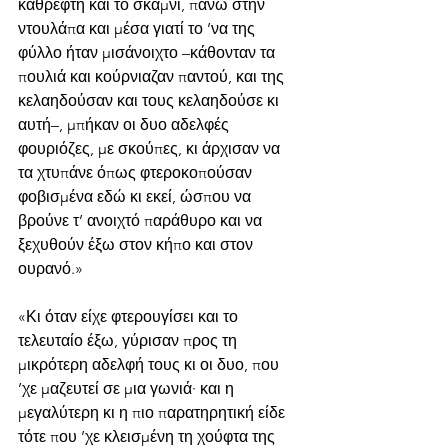
καθρέφτη και το σκαμνί, πάνω στην 
ντουλάπα και μέσα γιατί το ’να της 
φύλλο ήταν μισάνοιχτο –κάθονταν τα 
πουλιά και κούρνιαζαν παντού, και της 
κελαηδούσαν και τους κελαηδούσε κι 
αυτή–, μπήκαν οι δυο αδελφές 
φουριόζες, με σκούπες, κι άρχισαν να 
τα χτυπάνε όπως φτεροκοπούσαν 
φοβισμένα εδώ κι εκεί, ώσπου να 
βρούνε τ’ ανοιχτό παράθυρο και να 
ξεχυθούν έξω στον κήπο και στον 
ουρανό.»
«Κι όταν είχε φτερουγίσει και το 
τελευταίο έξω, γύρισαν προς τη 
μικρότερη αδελφή τους κι οι δυο, που 
’χε μαζευτεί σε μια γωνιά· και η 
μεγαλύτερη κι η πιο παρατηρητική είδε 
τότε που ’χε κλεισμένη τη χούφτα της 