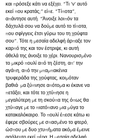
και πρόσεξε κάτι να εξέχει. “Τι ’ν’ αυτό 
εκεί που κρατάς;” είπε. “Τίποτα”, 
απάντησε αυτή. “Άνοιξε λοιπόν τα 
δάχτυλά σου να δούμε αυτό το τίποτα, 
που σφίγγεις έτσι γύρω του τη χούφτα 
σου”. Τότε η μεσαία αδελφή άρπαξε τον 
καρπό της και τον έστριψε, κι αυτή 
άθελά της άνοιξε το χέρι. Νανουρισμένο 
το μικρό πουλί από τη ζέστη, απ’ την 
αγάπη, από την μπαμπακένια 
τρυφεράδα της χούφτας, κοιμόταν 
βαθιά· μα ξύπνησε απότομα κι έκανε να 
πετάξει, και τότε το χτύπησε η 
μεγαλύτερη με τη σκούπα της όπως θα 
χτύπαγε με το πιατόπανο μια μύγα το 
κατακαλόκαιρο. Το πουλί έπεσε κάτω κι 
έφερε σβούρες με σπασμένο το φτερό, 
ώσπου με δυο χτυπήματα ακόμα έμεινε 
ασάλευτο εκεί πέρα. Η μεσαία αδελφή 