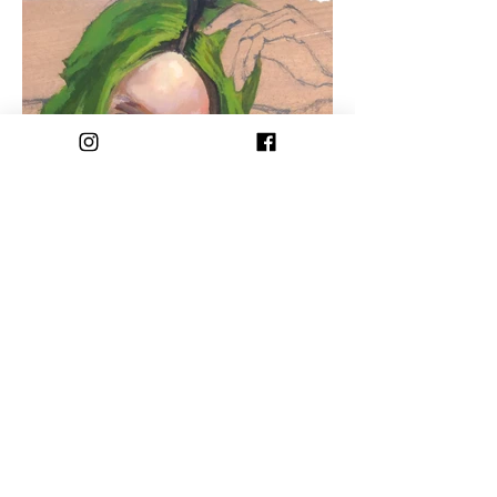
Previous
Next
Contact Katerina: amelissate@gmail.com