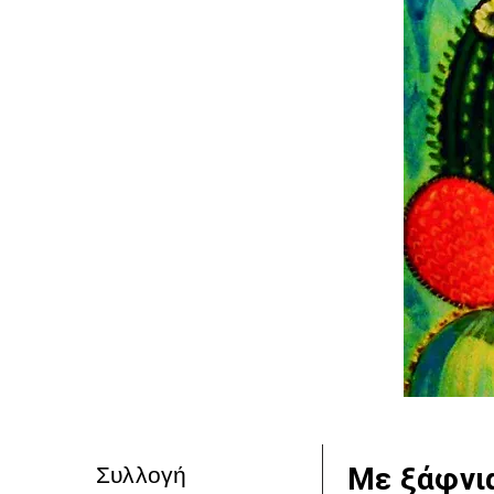
Με ξάφνι
Συλλογή