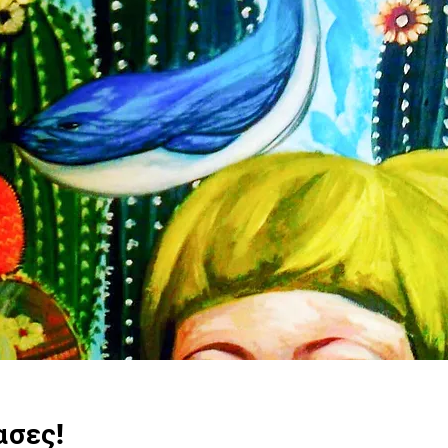
ασες!