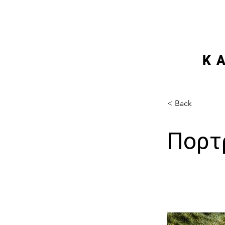
K
< Back
Πορτ